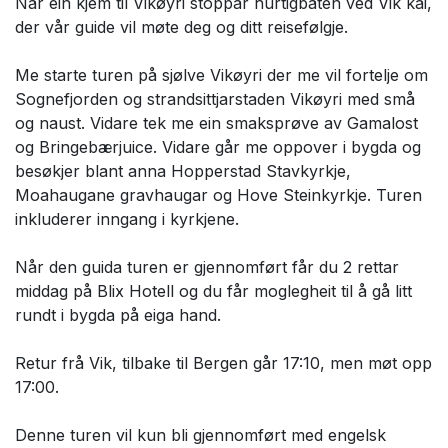
Når ein kjem til Vikøyri stoppar hurtigbåten ved Vik kai,
der vår guide vil møte deg og ditt reisefølgje.
Me starte turen på sjølve Vikøyri der me vil fortelje om
Sognefjorden og strandsittjarstaden Vikøyri med små
og naust. Vidare tek me ein smaksprøve av Gamalost
og Bringebærjuice. Vidare går me oppover i bygda og
besøkjer blant anna Hopperstad Stavkyrkje,
Moahaugane gravhaugar og Hove Steinkyrkje. Turen
inkluderer inngang i kyrkjene.
Når den guida turen er gjennomført får du 2 rettar
middag på Blix Hotell og du får moglegheit til å gå litt
rundt i bygda på eiga hand.
Retur frå Vik, tilbake til Bergen går 17:10, men møt opp
17:00.
Denne turen vil kun bli gjennomført med engelsk