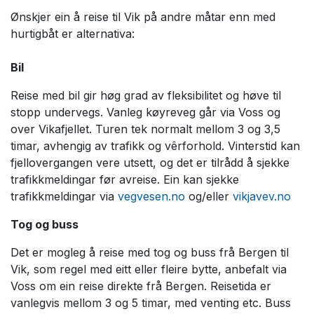
Ønskjer ein å reise til Vik på andre måtar enn med
hurtigbåt er alternativa:
Bil
Reise med bil gir høg grad av fleksibilitet og høve til
stopp undervegs. Vanleg køyreveg går via Voss og
over Vikafjellet. Turen tek normalt mellom 3 og 3,5
timar, avhengig av trafikk og vêrforhold. Vinterstid kan
fjellovergangen vere utsett, og det er tilrådd å sjekke
trafikkmeldingar før avreise. Ein kan sjekke
trafikkmeldingar via
vegvesen.no
og/eller
vikjavev.no
Tog og buss
Det er mogleg å reise med tog og buss frå Bergen til
Vik, som regel med eitt eller fleire bytte, anbefalt via
Voss om ein reise direkte frå Bergen. Reisetida er
vanlegvis mellom 3 og 5 timar, med venting etc. Buss