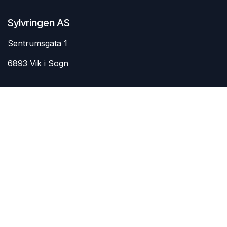
Sylvringen AS
Sentrumsgata 1
6893 Vik i Sogn
Kontakt oss
Kontakt oss
post@sylvringen.no
+47 21 45 66 64