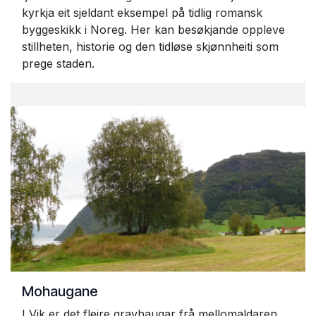
kyrkja eit sjeldant eksempel på tidlig romansk
byggeskikk i Noreg. Her kan besøkjande oppleve
stillheten, historie og den tidløse skjønnheiti som
prege staden.
Mohaugane
I Vik er det fleire gravhaugar frå mellomaldaren,