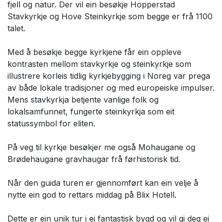
fjell og natur. Der vil ein besøkje Hopperstad
Stavkyrkje og Hove Steinkyrkje som begge er frå 1100
talet.
Med å besøkje begge kyrkjene får ein oppleve
kontrasten mellom stavkyrkje og steinkyrkje som
illustrere korleis tidlig kyrkjebygging i Noreg var prega
av både lokale tradisjoner og med europeiske impulser.
Mens stavkyrkja betjente vanlige folk og
lokalsamfunnet, fungerte steinkyrkja som eit
statussymbol for eliten.
På veg til kyrkje besøkjer me også Mohaugane og
Brødehaugane gravhaugar frå førhistorisk tid.
Når den guida turen er gjennomført kan ein velje å
nytte ein god to rettars middag på Blix Hotell.
Dette er ein unik tur i ei fantastisk bygd og vil gi deg ei