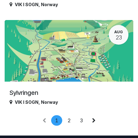
VIK I SOGN
,
Norway
AUG
23
Sylvringen
VIK I SOGN
,
Norway
1
2
3