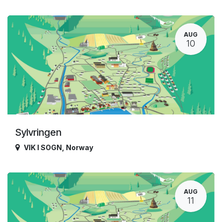
AUG
10
Sylvringen
VIK I SOGN
,
Norway
AUG
11