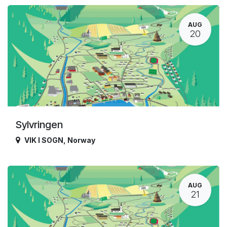
AUG
20
Sylvringen
VIK I SOGN
,
Norway
AUG
21