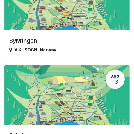
Sylvringen
VIK I SOGN
,
Norway
AUG
13