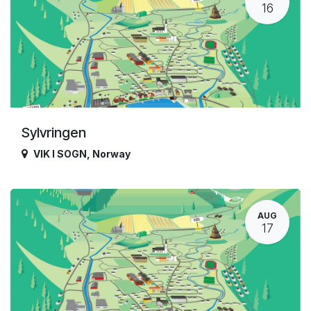
16
Sylvringen
VIK I SOGN
,
Norway
AUG
17